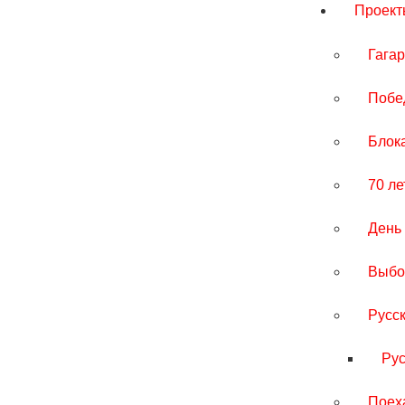
Проект
Гагар
Побе
Блок
70 л
День
Выбо
Русс
Рус
Поех