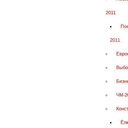
2011
Пое
2011
Евро
Выбо
Бизн
ЧМ-2
Конс
Ёлк