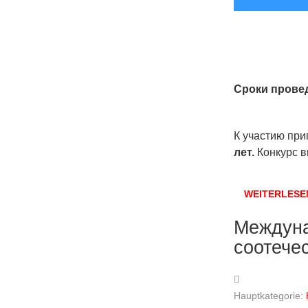
Сроки провед
К участию при
лет.
Конкурс в
WEITERLES
Междуна
соотече
Hauptkategorie: