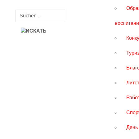
Обра
воспитан
Конк
Тури
Благ
Литс
Рабо
Спор
День