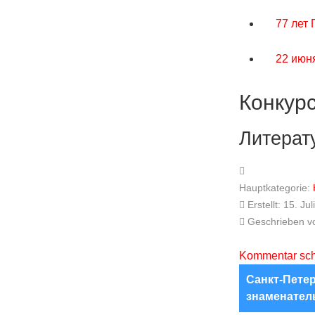
77 лет
22 июня
Конкур
Литерат
Hauptkategorie:
Erstellt: 15. Ju
Geschrieben 
Kommentar sch
Санкт-Пете
знаменатель