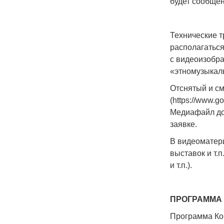
будет сообщен
Технические т
располагаться
с видеоизобра
«этномузыкаль
Отснятый и см
(https://www.go
Медиафайл до
заявке.
В видеоматери
выставок и т.
и т.п.).
ПРОГРАММА
Программа Ко