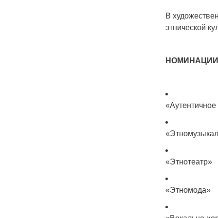
В художестве
этнической ку
НОМИНАЦИИ
«Аутентичное
«Этномузыкал
«Этнотеатр»
«Этномода»