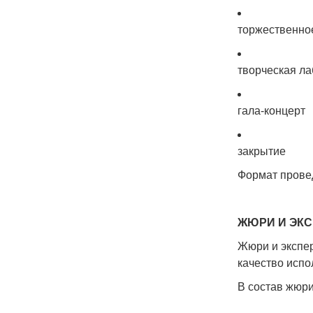
торжественное
творческая л
гала-концерт
закрытие
Формат провед
ЖЮРИ И ЭК
Жюри и экспер
качество испо
В состав жюр