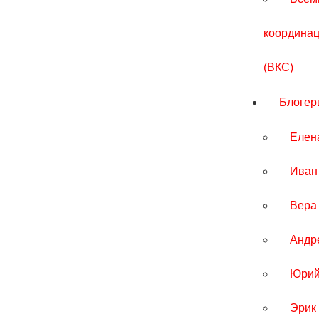
координа
(ВКС)
Блогер
Елен
Иван
Вера
Андр
Юрий
Эрик