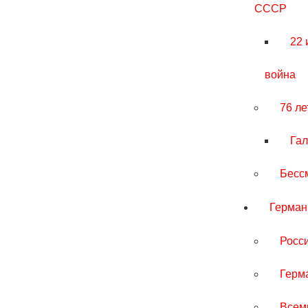
СССР
22 
война
76 л
Гал
Бесс
Герман
Росс
Герм
Всем