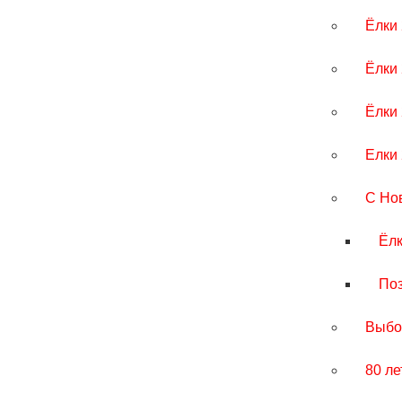
Ёлки
Ёлки
Ёлки
Елки
С Но
Ёл
По
Выбо
80 ле