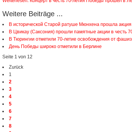
Weiterlesen: Концерт в честь 70-летия Победы прошел в Л
Weitere Beiträge ...
В исторической Старой ратуше Мюнхена прошла акция
В Цвикау (Саксония) прошли памятные акции в честь 
В Тюрингии отметили 70-летие освобождения от фаши
День Победы широко отметили в Берлине
Seite 1 von 12
Zurück
1
2
3
4
5
6
7
8