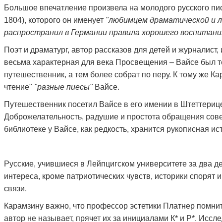
Большое впечатление произвела на молодого русского пи
1804), которого он именует
"любимцем драматической и л
распространил в Германии правила хорошего воспитани
Поэт и драматург, автор рассказов для детей и журналист,
весьма характерная для века Просвещения – Вайсе был те
путешественник, а тем более собрат по перу. К тому же К
чтение"
"разные пиесы"
Вайсе.
Путешественник посетил Вайсе в его имении в Штеттерице 
Доброжелательность, радушие и простота обращения совер
библиотеке у Вайсе, как редкость, хранится рукописная и
Русские, учившиеся в Лейпцигском университете за два д
интереса, кроме патриотических чувств, историки спорят 
связи.
Карамзину важно, что профессор эстетики Платнер помни
автор не называет, прячет их за инициалами К* и Р*. Исс