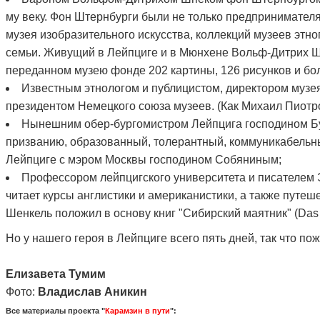
му веку. Фон Штернбурги были не только предпринимател
музея изобразительного искусства, коллекций музеев этно
семьи. Живущий в Лейпциге и в Мюнхене Вольф-Дитрих Шп
переданном музею фонде 202 картины, 126 рисунков и бол
Известным этнологом и публицистом, директором музе
президентом Немецкого союза музеев. (Как Михаил Пиотро
Нынешним обер-бургомистром Лейпцига господином Бур
призванию, образованный, толерантный, коммуникабельный
Лейпциге с мэром Москвы господином Собяниным;
Профессором лейпцигского университета и писателем 
читает курсы англистики и американистики, а также путеш
Шенкель положил в основу книг "Сибирский маятник" (
Das
Но у нашего героя в Лейпциге всего пять дней, так что по
Елизавета Тумим
Фото:
Владислав Аникин
Все материалы проекта "
Карамзин в пути
":