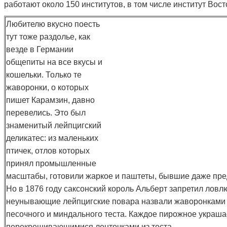
работают около 150 институтов, в том числе институт Вос
Любителю вкусно поесть
тут тоже раздолье, как
везде в Германии
общепиты на все вкусы и
кошельки. Только те
жаворонки, о которых
пишет Карамзин, давно
перевелись. Это был
знаменитый лейпцигский
деликатес: из маленьких
птичек, отлов которых
принял промышленные
масштабы, готовили жаркое и паштеты, бывшие даже пре
Но в 1876 году саксонский король Альберт запретил ловл
неунывающие лейпцигские повара назвали жаворонками 
песочного и миндального теста. Каждое пирожное украша
перекрещивающимися ленточками из теста.