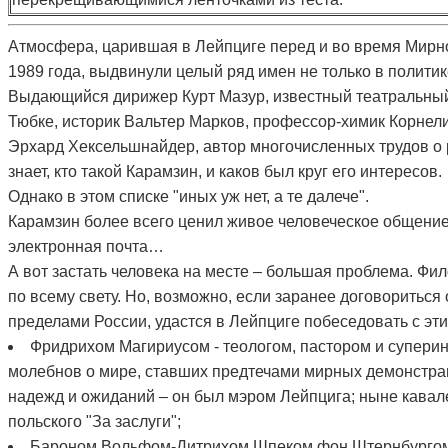
Атмосфера, царившая в Лейпциге перед и во время Мирно
1989 года, выдвинули целый ряд имен не только в политике
Выдающийся дирижер Курт Мазур, известный театральный
Тюбке, историк Вальтер Марков, профессор-химик Корнел
Эрхард Хексельшнайдер, автор многочисленных трудов о ру
знает, кто такой Карамзин, и каков был круг его интересов.
Однако в этом списке "иных уж нет, а те далече".
Карамзин более всего ценил живое человеческое общение
электронная почта…
А вот застать человека на месте – большая проблема. Ф
по всему свету. Но, возможно, если заранее договориться
пределами России, удастся в Лейпциге побеседовать с эт
Фридрихом Магириусом - теологом, пастором и супери
молебнов о мире, ставших предтечами мирных демонстрац
надежд и ожиданий – он был мэром Лейпцига; ныне кавале
польского "За заслуги";
Бароном Вольфом-Дитрихом Шпеком фон Штернбургом,