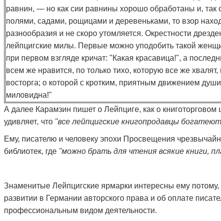
равнин, — но как сии равнины хорошо обработаны и, так 
полями, садами, рощицами и деревеньками, то взор наход
разнообразия и не скоро утомляется. Окрестности дрезде
лейпцигские милы. Первые можно уподобить такой женщи
при первом взгляде кричат: "Какая красавица!", а послед
всем же нравится, по только тихо, которую все же хвалят, 
восторга; о которой с кротким, приятным движением души
миловидна!"
А далее Карамзин пишет о Лейпциге, как о книготорговом 
удивляет
,
что
"все лейпцигские книгопродавцы богатеют
Ему, писателю и человеку эпохи Просвещения чрезвычайн
библиотек, где
"можно брать для чтения всякие книги, пл
Знаменитые Лейпцигские ярмарки интересны ему потому, 
развитии в Германии авторского права и об оплате писате
профессиональным видом деятельности.