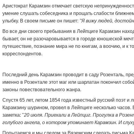
Аристократ Карамзин отмечает светскую непринужденность 
умение слушать собеседника и прощать слабости ближнем
улыбку. В своем письме он пишет:
"Я вижу людей, достойн
Во все дни своего пребывания в Лейпциге Карамзин находи
бывает, он не разочаровывается в городе юношеской мечт
путешествие, познание мира не по книгам, а воочию, и к т
корреспондентов.
Последний день Карамзин проводит в саду Розенталь, пр
именно в Розентале этот маг или шарлатан покончил собо
законы повествовательного жанра.
Спустя 65 лет, летом 1854 года известный русский поэт и
Карамзину шурином, провел в Лейпциге несколько часов. В
заметка: "
20 июля. Приехали в Лейпциг. Прогулка в Розе
голубого ангела, о котором упоминает Карамзин. И слуху
Попытаемся и мы следом за Вяземским сделать письма Ка