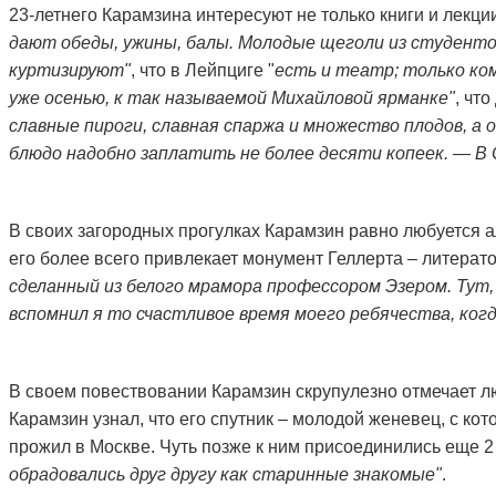
23-летнего Карамзина интересуют не только книги и лекции,
дают обеды, ужины, балы. Молодые щеголи из студентов
куртизируют"
, что в Лейпциге "
есть и театр; только ко
уже осенью, к так называемой Михайловой ярманке"
, чт
славные пироги, славная спаржа и множество плодов, а 
блюдо надобно заплатить не более десяти копеек. — В
В своих загородных прогулках Карамзин равно любуется 
его более всего привлекает монумент Геллерта – литерато
сделанный из белого мрамора профессором Эзером. Тут
вспомнил я то счастливое время моего ребячества, ког
В своем повествовании Карамзин скрупулезно отмечает л
Карамзин узнал, что его спутник – молодой женевец, с кот
прожил в Москве. Чуть позже к ним присоединились еще 2
обрадовались друг другу как старинные знакомые"
.