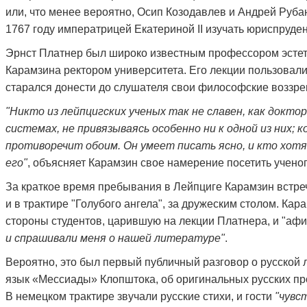
или, что менее вероятно, Осип Козодавлев и Андрей Рубан
1767 году императрицей Екатериной
II
изучать юриспруден
Эрнст Платнер был широко известным профессором эстети
Карамзина ректором университета. Его лекции пользовали
старался донести до слушателя свои философские воззре
"Никто из лейпцигских ученых так не славен, как докт
системах, не привязываясь особенно ни к одной из них; 
противоречит обоим. Он умеет писать ясно, и кто хот
его"
, объясняет Карамзин свое намерение посетить ученог
За краткое время пребывания в Лейпциге Карамзин встреч
и в трактире "Голубого ангела", за дружеским столом. Ка
стороны студентов, царившую на лекции Платнера, и "афи
и спрашивали меня о нашей литературе"
.
Вероятно, это был первый публичный разговор о русской 
язык «Мессиады» Клопштока, об оригинальных русских пр
В немецком трактире звучали русские стихи, и гости
"чувс