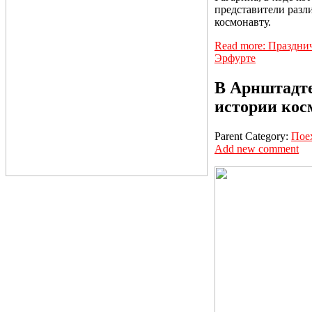
представители раз
космонавту.
Read more: Праздни
Эрфурте
В Арнштадте
истории кос
Parent Category:
Пое
Add new comment