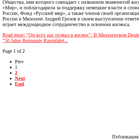
Общества, имя которого совпадает с названием знаменитой ко
«Мир», и поблагодарила за поддержку немецкие власти и спон
России, Фонд «Русский мир», а также членов своей организац
России в Мюнхене Андрей Грозов в своем выступлении отмет
играет международное сотрудничество в освоении космоса.
Read more: "Он всех нас позвал в космос". В Мюнхенском Deu
“50 Jahre Bemannte Raumfahrt...
Page 1 of 2
Prev
1
2
Next
End
Публикация 