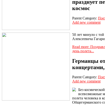
празднует п
космос
Parent Category:
Пое
Add new comment
50 лет минуло с то
Алексеевича Гагари
Read more: Поздрав
день полета...
Германцы от
концертами,
Parent Category:
Пое
Add new comment
Без космической
всевозможные ме
полета человека в 
Общегерманского со