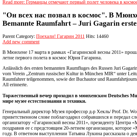
Read more: Германцы отмечают первый полет человека в космос
"Он всех нас позвал в космос". В Мюнх
Bemannte Raumfahrt – Juri Gagarin erste
Parent Category:
Поехали! Гагарин 2011
Hits: 14460
Add new comment
В Мюнхене 17 марта в рамках «Гагаринской весны 2011» прошл
летие первого полета в космос Юрия Гагарина.
Anlässlich des ersten bemannten Raumfluges des Russen Juri Gagarin
vom Verein „Zentrum russischer Kultur in München MIR“ unter Leitu
Raumfahrer teilgenommen, sowie der Buchautor und Raumfahrtjournal
All erinnerte.
Торжественный вечер проходил в мюнхенском Deutsches M
мире музее естествознания и техники.
Генеральный директор Музея профессор д-р Хекль/ Prof. Dr. Wol
приветственном слове поблагодарил собравшихся и передал сл
организатору «Гагаринской весны 2011», президенту Центра 
поздравив ее с предстоящим 20-летием организации, которое 
году. В ответном выступлении Татьяна Лукина рассказала о де